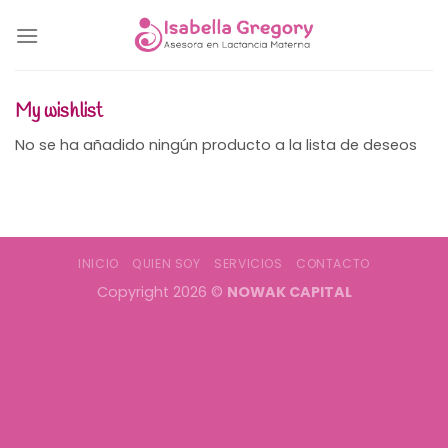
Skip
to
content
My wishlist
No se ha añadido ningún producto a la lista de deseos
INICIO
QUIEN SOY
SERVICIOS
CONTACTO
Copyright 2026 ©
NOWAK CAPITAL